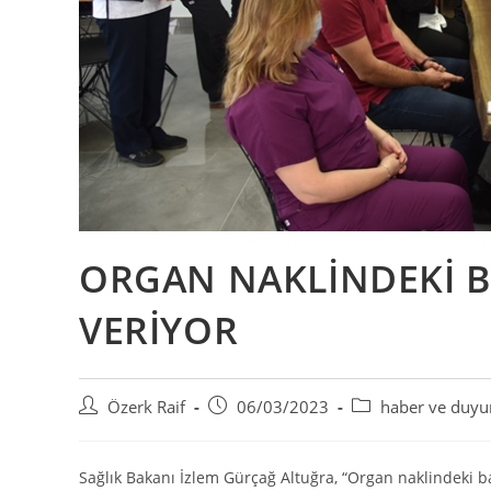
ORGAN NAKLİNDEKİ B
VERİYOR
Post
Post
Post
Özerk Raif
06/03/2023
haber ve duyu
author:
published:
category:
Sağlık Bakanı İzlem Gürçağ Altuğra, “Organ naklindeki ba