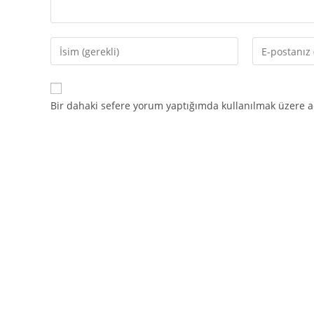
Enter
Enter
your
your
name
email
or
address
Bir dahaki sefere yorum yaptığımda kullanılmak üzere ad
username
to
to
comment
comment