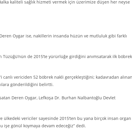
Halka kaliteli sağlık hizmeti vermek için üzerimize düşen her neyse
Deren Oygar ise, nakillerin insanda hüzün ve mutluluk gibi farklı
n Tüzüğü’nün de 2015’te yürürlüğe girdiğini anımsatarak ilk böbrek
i canlı vericiden 52 böbrek nakli gerçekleştiğini; kadavradan alına
lara gönderildiğini belirtti.
msatan Deren Oygar, Lefkoşa Dr. Burhan Nalbantoğlu Devlet
ve ülkedeki vericiler sayesinde 2015’ten bu yana birçok insan organ
z bu işe gönül koymaya devam edeceğiz” dedi.