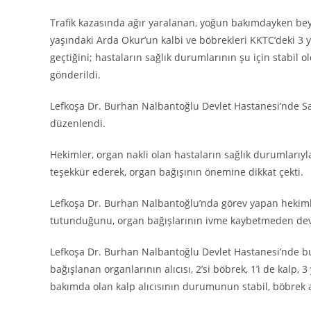
Trafik kazasında ağır yaralanan, yoğun bakımdayken bey
yaşındaki Arda Okur’un kalbi ve böbrekleri KKTC’deki 3 y
geçtiğini; hastaların sağlık durumlarının şu için stabil o
gönderildi.
Lefkoşa Dr. Burhan Nalbantoğlu Devlet Hastanesi’nde Sağ
düzenlendi.
Hekimler, organ nakli olan hastaların sağlık durumlarıyla 
teşekkür ederek, organ bağışının önemine dikkat çekti.
Lefkoşa Dr. Burhan Nalbantoğlu’nda görev yapan hekimle
tutunduğunu, organ bağışlarının ivme kaybetmeden devam
Lefkoşa Dr. Burhan Nalbantoğlu Devlet Hastanesi’nde b
bağışlanan organlarının alıcısı, 2’si böbrek, 1’i de kalp,
bakımda olan kalp alıcısının durumunun stabil, böbrek alı