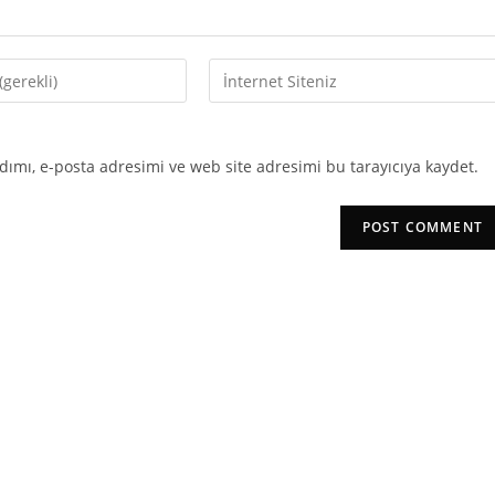
Enter
your
website
URL
ımı, e-posta adresimi ve web site adresimi bu tarayıcıya kaydet.
(optional)