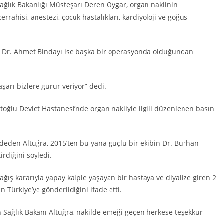
Sağlık Bakanlığı Müsteşarı Deren Oygar, organ naklinin
rahisi, anestezi, çocuk hastalıkları, kardiyoloji ve göğüs
ile Dr. Ahmet Bindayı ise başka bir operasyonda olduğundan
şarı bizlere gurur veriyor” dedi.
oğlu Devlet Hastanesi’nde organ nakliyle ilgili düzenlenen basın
deden Altuğra, 2015’ten bu yana güçlü bir ekibin Dr. Burhan
rdiğini söyledi.
ağış kararıyla yapay kalple yaşayan bir hastaya ve diyalize giren 2
n Türkiye’ye gönderildiğini ifade etti.
en Sağlık Bakanı Altuğra, nakilde emeği geçen herkese teşekkür