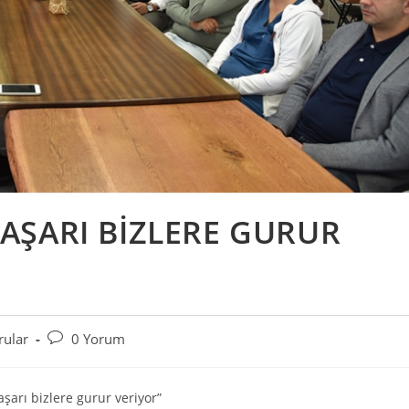
AŞARI BİZLERE GURUR
Post
rular
0 Yorum
comments:
şarı bizlere gurur veriyor”