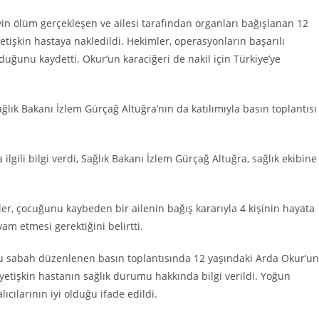
in ölüm gerçekleşen ve ailesi tarafından organları bağışlanan 12
etişkin hastaya nakledildi. Hekimler, operasyonların başarılı
lduğunu kaydetti. Okur’un karaciğeri de nakil için Türkiye’ye
lık Bakanı İzlem Gürçağ Altuğra’nın da katılımıyla basın toplantısı
ilgili bilgi verdi, Sağlık Bakanı İzlem Gürçağ Altuğra, sağlık ekibine
r, çocuğunu kaybeden bir ailenin bağış kararıyla 4 kişinin hayata
 etmesi gerektiğini belirtti.
u sabah düzenlenen basın toplantısında 12 yaşındaki Arda Okur’un
 3 yetişkin hastanın sağlık durumu hakkında bilgi verildi. Yoğun
cılarının iyi olduğu ifade edildi.