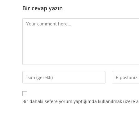
Bir cevap yazın
Comment
Enter
Enter
your
your
name
email
or
address
Bir dahaki sefere yorum yaptığımda kullanılmak üzere ad
username
to
to
comment
comment