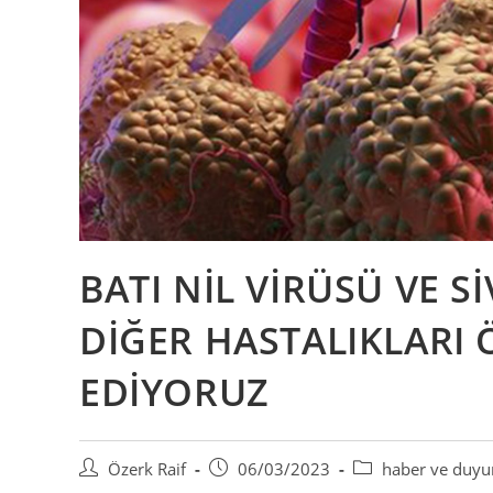
BATI NİL VİRÜSÜ VE 
DİĞER HASTALIKLARI
EDİYORUZ
Post
Post
Post
Özerk Raif
06/03/2023
haber ve duyu
author:
published:
category: