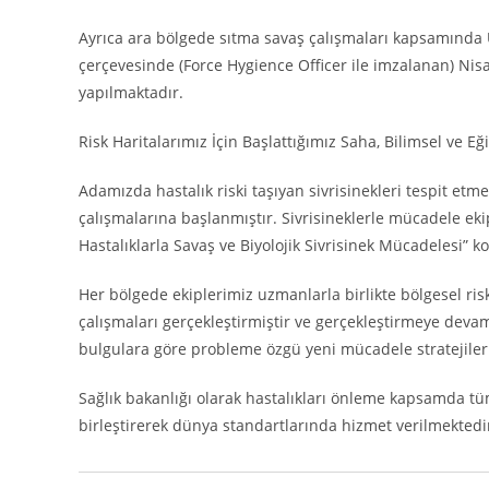
Ayrıca ara bölgede sıtma savaş çalışmaları kapsamında 
çerçevesinde (Force Hygience Officer ile imzalanan) Nis
yapılmaktadır.
Risk Haritalarımız İçin Başlattığımız Saha, Bilimsel ve 
Adamızda hastalık riski taşıyan sivrisinekleri tespit etmek
çalışmalarına başlanmıştır. Sivrisineklerle mücadele eki
Hastalıklarla Savaş ve Biyolojik Sivrisinek Mücadelesi” k
Her bölgede ekiplerimiz uzmanlarla birlikte bölgesel ris
çalışmaları gerçekleştirmiştir ve gerçekleştirmeye dev
bulgulara göre probleme özgü yeni mücadele stratejileri
Sağlık bakanlığı olarak hastalıkları önleme kapsamda tüm 
birleştirerek dünya standartlarında hizmet verilmektedi