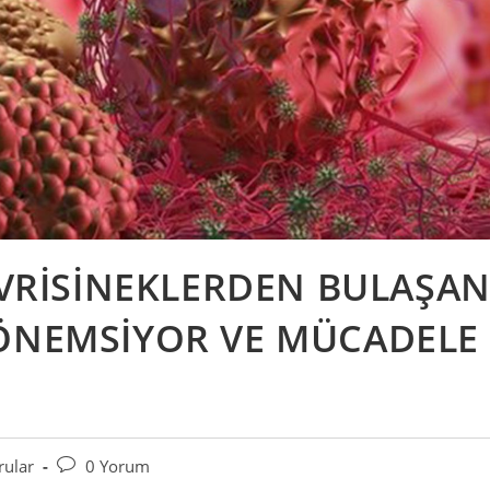
SİVRİSİNEKLERDEN BULAŞA
 ÖNEMSİYOR VE MÜCADELE
Post
rular
0 Yorum
comments: