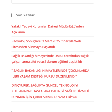
this
website
Son Yazılar
Yataklı Tedavi Kurumları Dairesi Müdürlüğü’nden
Açıklama
Radyoloji Sonuçları 03 Mart 2025 İtibarıyla Web
Sitesinden Alınmaya Başlandı
Sağlık Bakanlığı himayesinde UMKE tarafından sağlık
çalışanlarına afet ve acil durum eğitimi başlatıldı
” SAĞLIK BAKANLIĞI HİMAYELERİNDE ‘ÇOCUKLARDA
İLERİ YAŞAM DESTEĞİ KURSU’ DÜZENLENDİ”
DİNÇYÜREK: SAĞLIKTA GÜNCEL TEKNOLOJİYİ
KULLANARAK HASTALARA DAHA İYİ SAĞLIK HİZMETİ
SUNMAK İÇİN ÇABALARIMIZ DEVAM EDİYOR