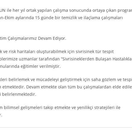
UN ile her yıl ortak yapılan çalışma sonucunda ortaya çıkan progr
an-Ekim aylarında 15 günde bir temizlik ve ilaçlama çalışmaları
Eğitim Çalışmalarımız Devam Ediyor.
 ve risk haritaları oluşturabilmek için sivrisinek tür tespit
plerimize uzmanlar tarafından “Sivrisineklerden Bulaşan Hastalıkla
onularında eğitimler verilmiştir.
kleri belirlemek ve mücadeleyi geliştirmek için saha gözlem ve tesp
am etmektedir. Devam etmekte olan tüm bu çalışmalardan elde edil
 belirlenmektedir.
bilimsel gelişmeleri takip etmekte ve yenilikçi stratejileri ile
r.