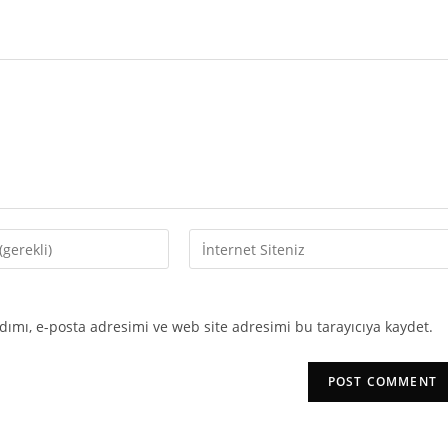
Enter
your
website
URL
ımı, e-posta adresimi ve web site adresimi bu tarayıcıya kaydet.
(optional)